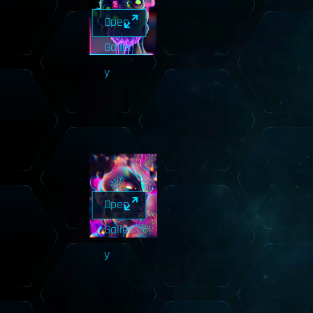
Open
Galler
y
Open
Galler
y