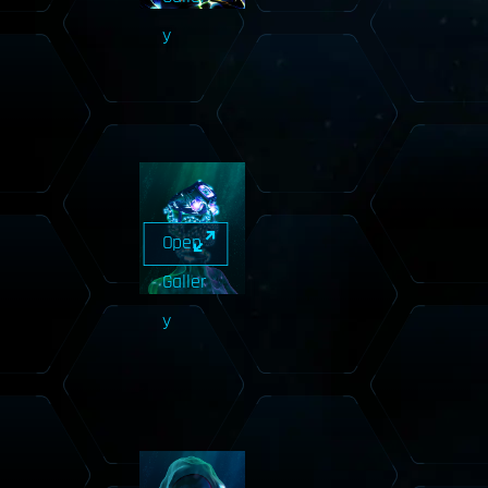
y
Open
Galler
y