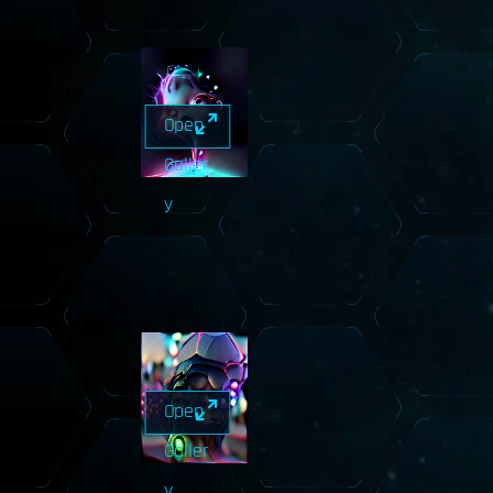
Open
Galler
y
Open
Galler
y