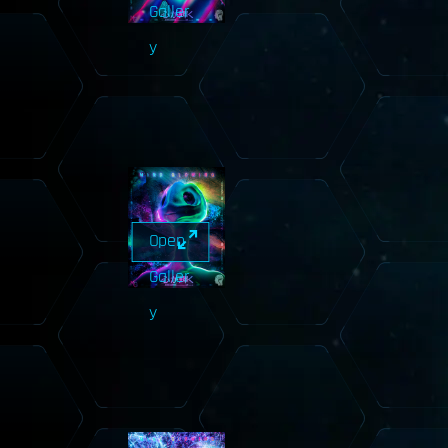
Galler
y
Open
Galler
y