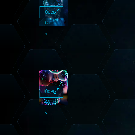
Open
Galler
y
Open
Galler
y