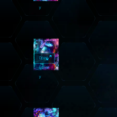
y
Open
Galler
y