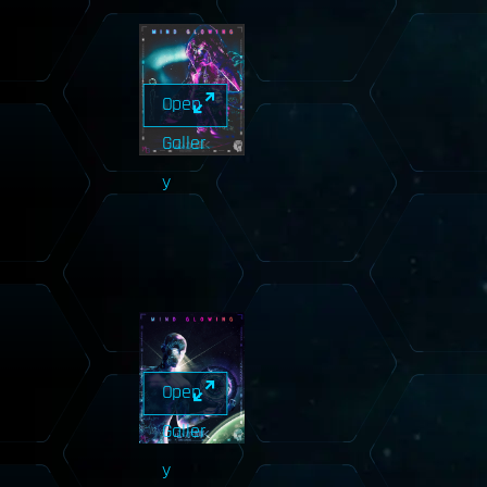
Open
Galler
y
Open
Galler
y