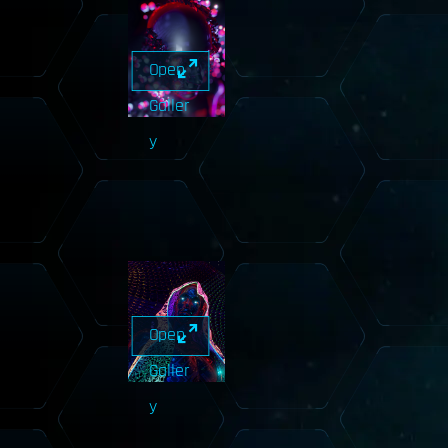
Open
Galler
y
Open
Galler
y