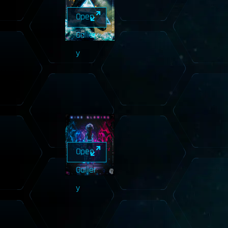
Open
Galler
y
Open
Galler
y