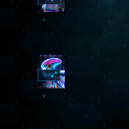
Galler
y
Open
Galler
y