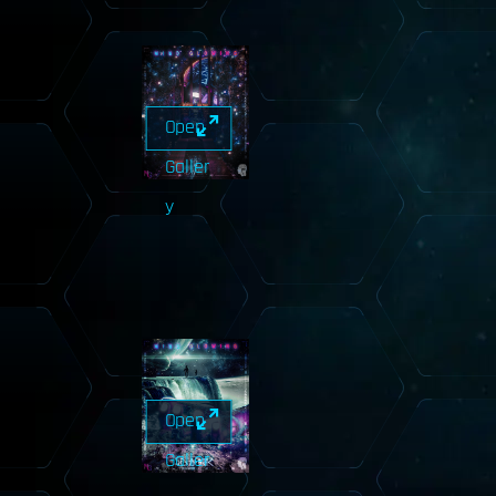
Open
Galler
y
Open
Galler