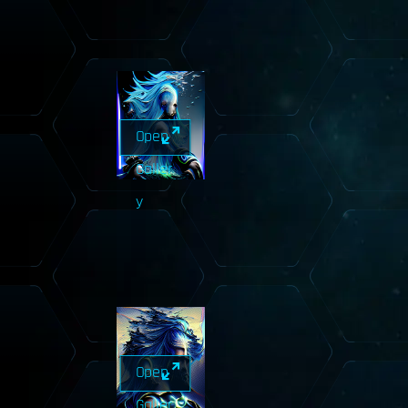
Open
Galler
y
Open
Galler