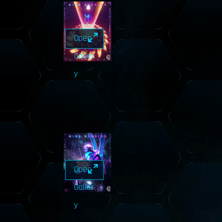
Open
Galler
y
Open
Galler
y