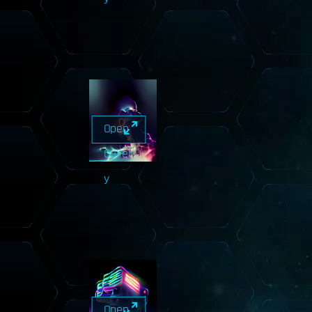
Open
Galler
y
Open