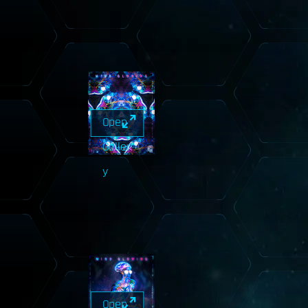
Open
Galler
y
Open