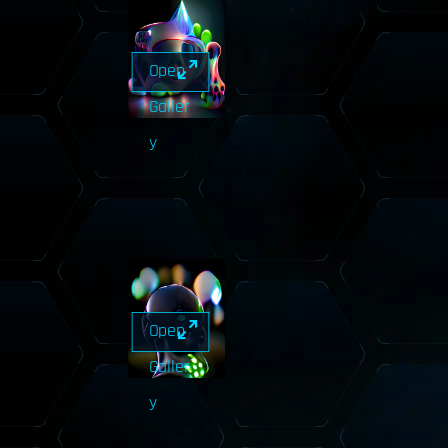
Open
Galler
y
Open
Galler
y