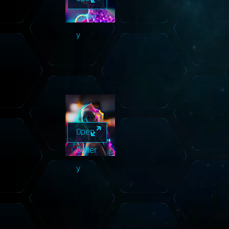
Galler
y
Open
Galler
y