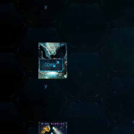
y
Open
Galler
y