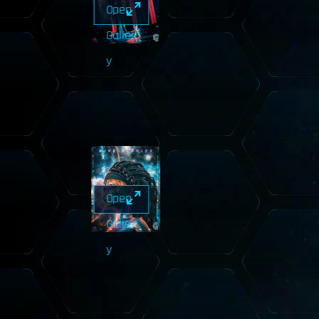
Open
Galler
y
Open
Galler
y