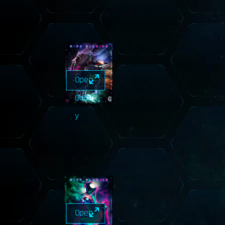
Open
Galler
y
Open