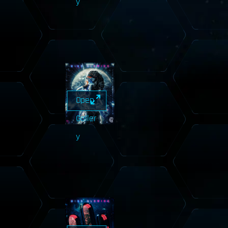
y
Open
Galler
y