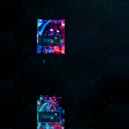
Open
Galler
y
Open
Galler