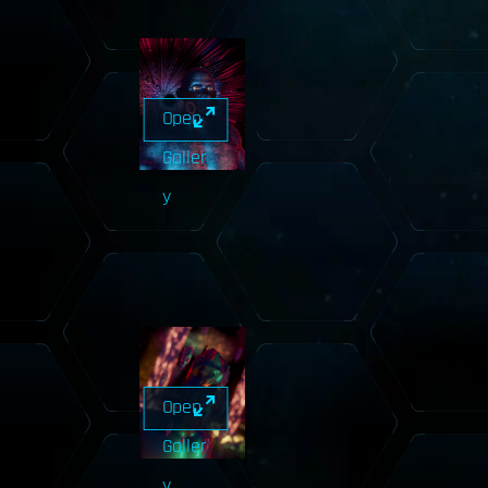
Open
Galler
y
Open
Galler
y