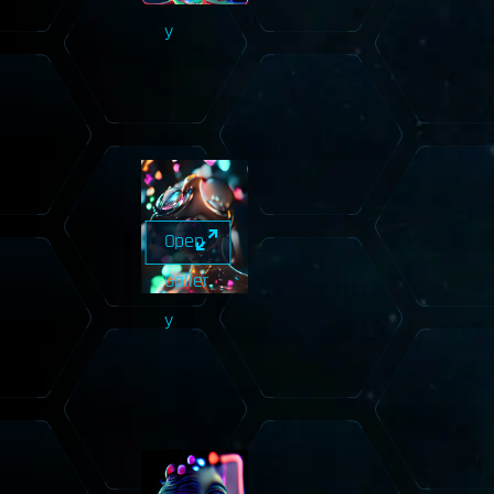
y
Open
Galler
y