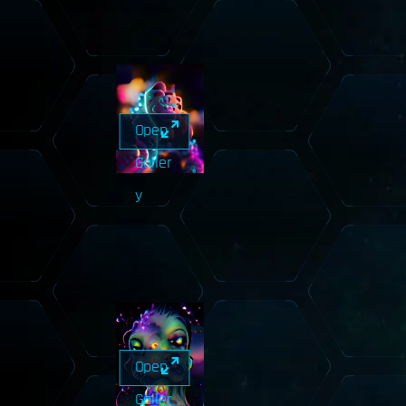
Open
Galler
y
Open
Galler