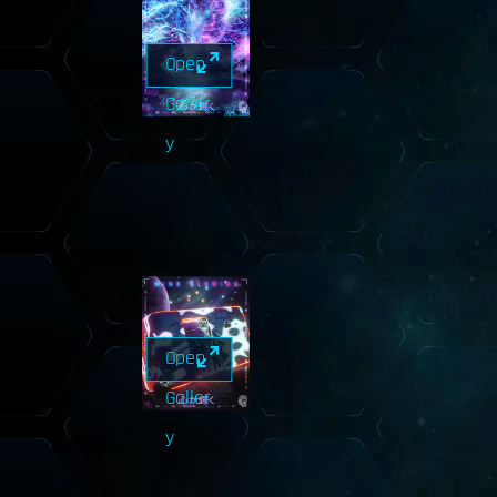
Open
Galler
y
Open
Galler
y