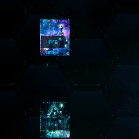
Open
Galler
y
Open
Galler