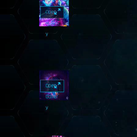
Open
Galler
y
Open
Galler
y