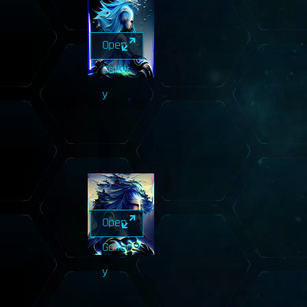
Open
Galler
y
Open
Galler
y