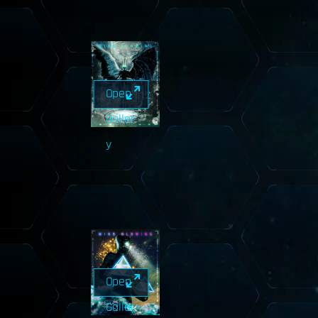
Open
Galler
y
Open
Galler