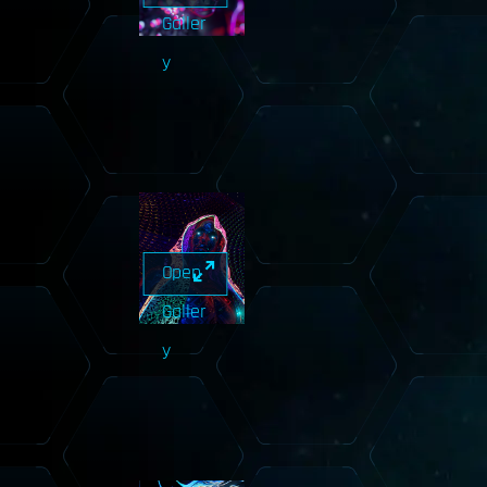
Galler
y
Open
Galler
y