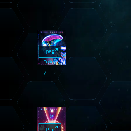
Open
Galler
y
Open