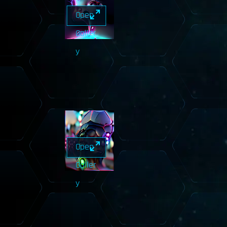
Open
Galler
y
Open
Galler
y