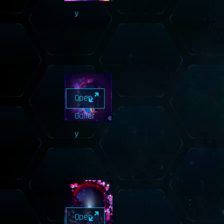
y
Open
Galler
y
Open