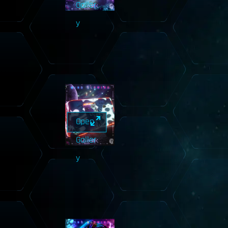
Galler
y
Open
Galler
y