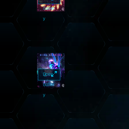
Galler
y
Open
Galler
y