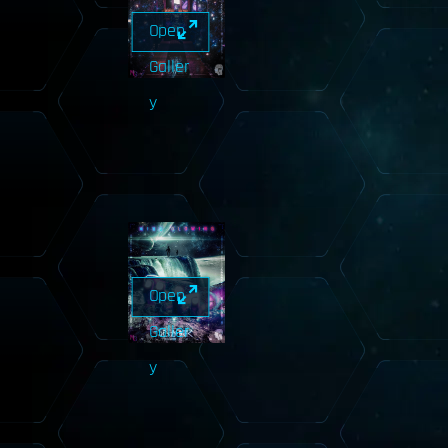
Open
Galler
y
Open
Galler
y