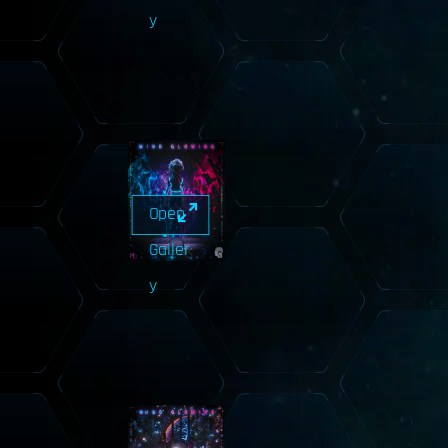
y
Open
Galler
y