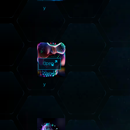
y
Open
Galler
y