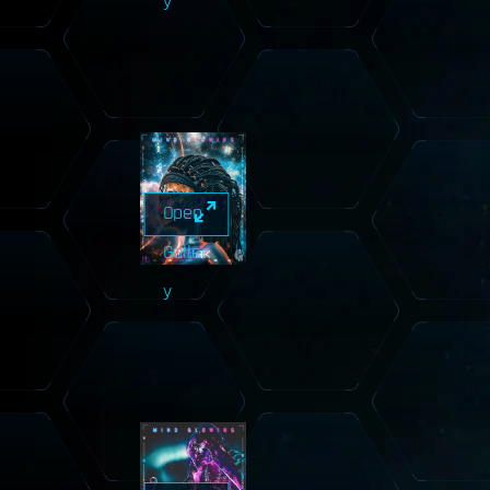
y
Open
Galler
y