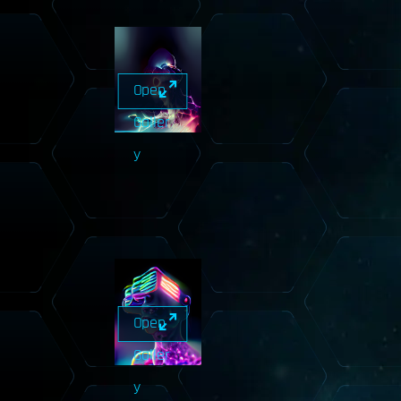
Open
Galler
y
Open
Galler
y