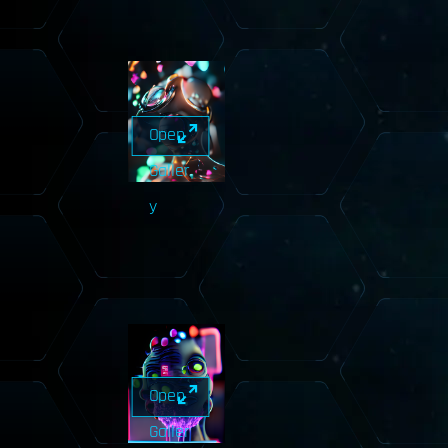
Open
Galler
y
Open
Galler