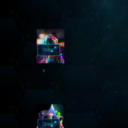
Open
Galler
y
Open