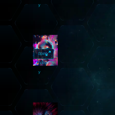
y
Open
Galler
y