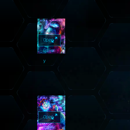
Open
Galler
y
Open
Galler