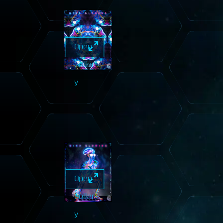
Open
Galler
y
Open
Galler
y