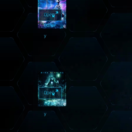
Open
Galler
y
Open
Galler
y