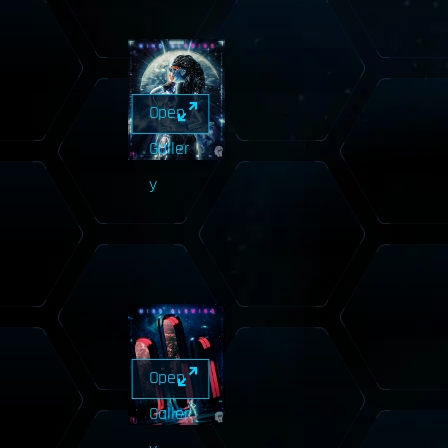
Open
Galler
y
Open
Galler