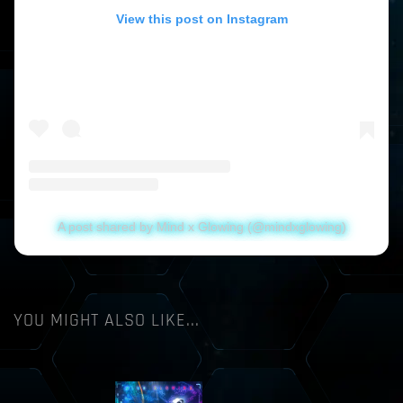
View this post on Instagram
A post shared by Mind x Glowing (@mindxglowing)
YOU MIGHT ALSO LIKE...