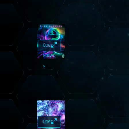
Open
Galler
y
Open