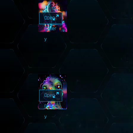
Open
Galler
y
Open
Galler
y