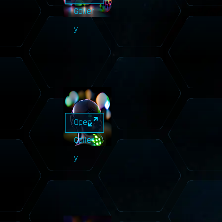
Galler
y
Open
Galler
y