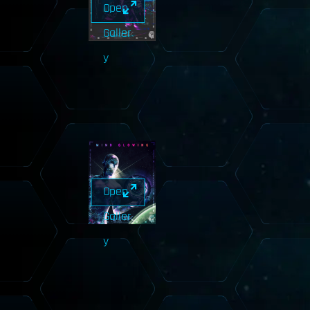
Open
Galler
y
Open
Galler
y