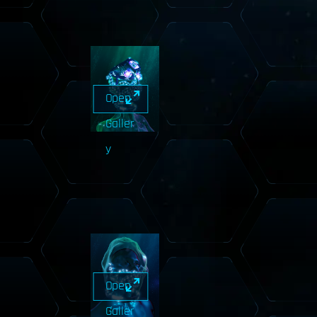
Open
Galler
y
Open
Galler