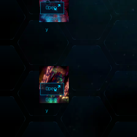
Open
Galler
y
Open
Galler
y