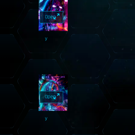
Open
Galler
y
Open
Galler
y