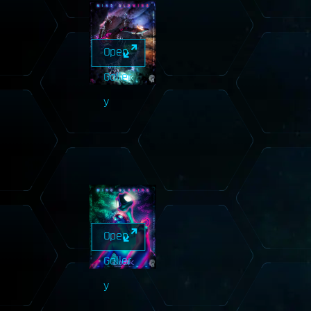
Open
Galler
y
Open
Galler
y